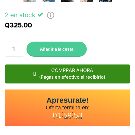
2 en stock
Q325.00
Añadir a la cesta
COMPRAR AHORA
(Pagas en efectivo al recibirlo)
Apresurate!
Oferta termina en:
:
:
01
59
52
Hrs
Mins
Secs