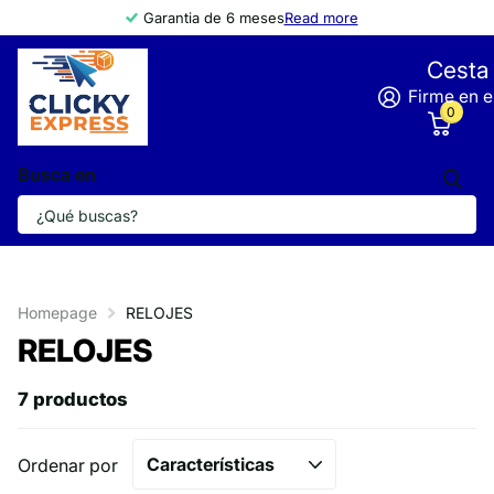
Garantia de 6 meses
Read more
Cesta
Firme en e
0
Busca en
Homepage
RELOJES
RELOJES
7 productos
Ordenar por