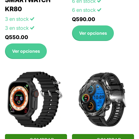
SMARTWATCH
6 en stock
KR80
6 en stock
3 en stock
Q590.00
3 en stock
Ver opciones
Q550.00
Ver opciones
COMPRAR
COMPRAR
AHORA
AHORA