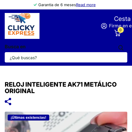
Garantia de 6 meses
Read more
Cesta
Firme en e
0
Busca en
RELOJ INTELIGENTE AK71 METÁLICO
ORIGINAL
¡Últimas existencias!