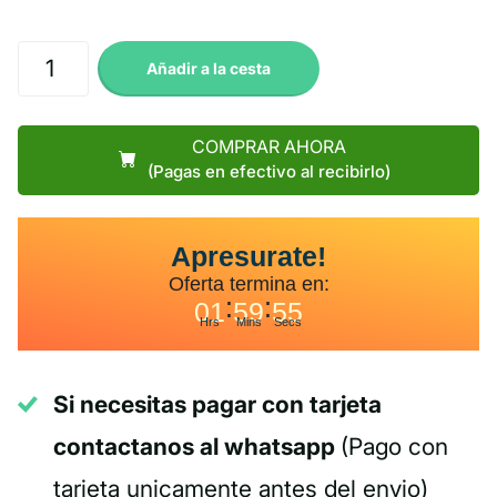
Añadir a la cesta
COMPRAR AHORA
(Pagas en efectivo al recibirlo)
Apresurate!
Oferta termina en:
:
:
01
59
54
Hrs
Mins
Secs
Si necesitas pagar con tarjeta
contactanos al whatsapp
(Pago con
tarjeta unicamente antes del envio)